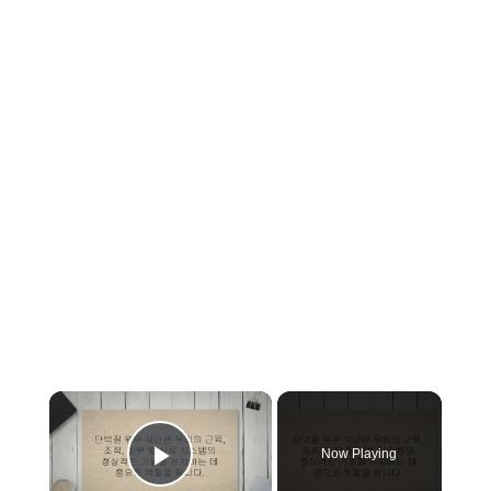
×
Now Playing
Play Video