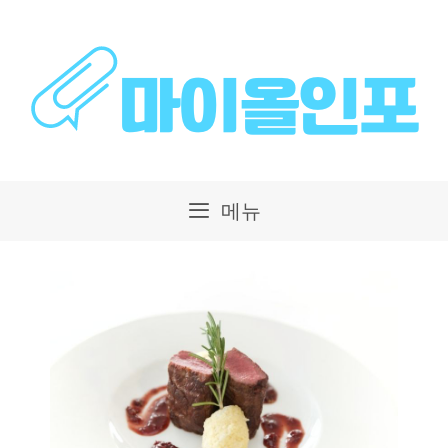
컨
텐
츠
로
건
메뉴
너
뛰
기