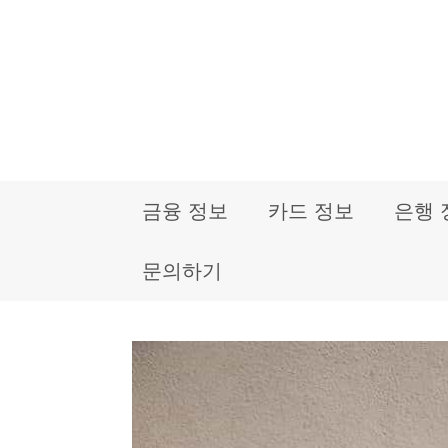
컨
텐
츠
로
건
금융 정보
카드 정보
은행 
너
뛰
문의하기
기