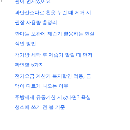
관이 먼저였어요
과탄산소다로 흰옷 누런 때 제거 시
권장 사용량 총정리
깐마늘 보관에 제습기 활용하는 현실
적인 방법
책가방 세탁 후 제습기 말릴 때 먼저
확인할 5가지
전기요금 계산기 복지할인 적용, 금
액이 다르게 나오는 이유
주방세제 유통기한 지났다면? 욕실
청소에 쓰기 전 볼 기준