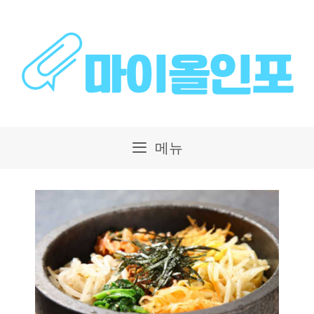
컨
텐
츠
로
건
메뉴
너
뛰
기