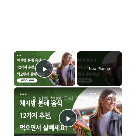
×
Now Playing
Play Video
×
체지방 분해 음식 12가지 추천, 먹으면서 살빼세요!
P