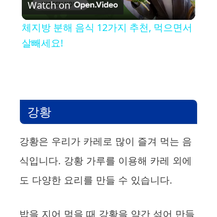
Watch on
l
체지방 분해 음식 12가지 추천, 먹으면서
a
살빼세요!
y
V
강황
i
강황은 우리가 카레로 많이 즐겨 먹는 음
d
식입니다. 강황 가루를 이용해 카레 외에
도 다양한 요리를 만들 수 있습니다.
e
밥을 지어 먹을 때 강황을 약간 섞어 만들