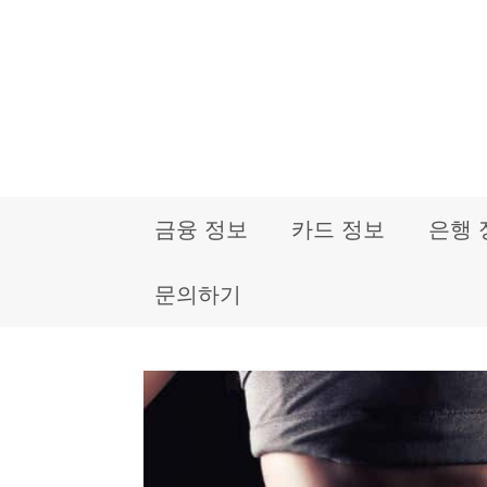
컨
텐
츠
로
건
금융 정보
카드 정보
은행 
너
뛰
문의하기
기