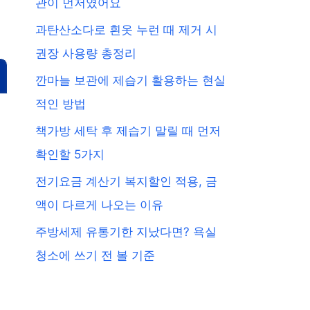
관이 먼저였어요
과탄산소다로 흰옷 누런 때 제거 시
권장 사용량 총정리
깐마늘 보관에 제습기 활용하는 현실
적인 방법
책가방 세탁 후 제습기 말릴 때 먼저
확인할 5가지
전기요금 계산기 복지할인 적용, 금
액이 다르게 나오는 이유
주방세제 유통기한 지났다면? 욕실
청소에 쓰기 전 볼 기준