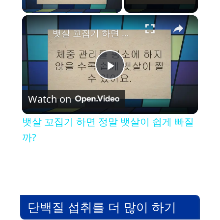
×
뱃살 꼬집기 하면 정말 뱃살이 쉽게 빠질까?
P
Watch on
l
뱃살 꼬집기 하면 정말 뱃살이 쉽게 빠질
a
까?
y
V
단백질 섭취를 더 많이 하기