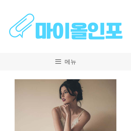
컨
텐
츠
로
건
메뉴
너
뛰
기