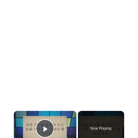
×
Now Playing
Play Video