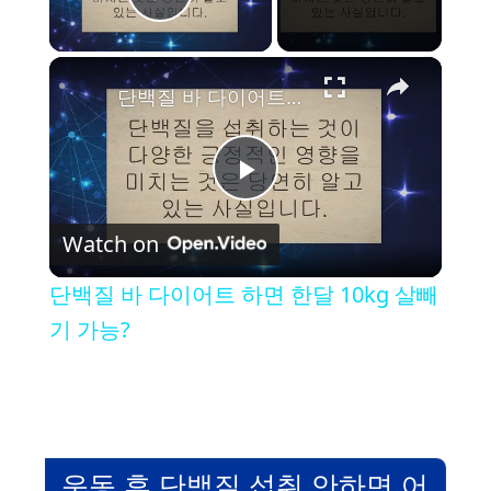
Play Video
×
단백질 바 다이어트 하면 한달 10kg 살빼기 가능?
P
Watch on
l
단백질 바 다이어트 하면 한달 10kg 살빼
a
기 가능?
y
V
운동 후 단백질 섭취 안하면 어