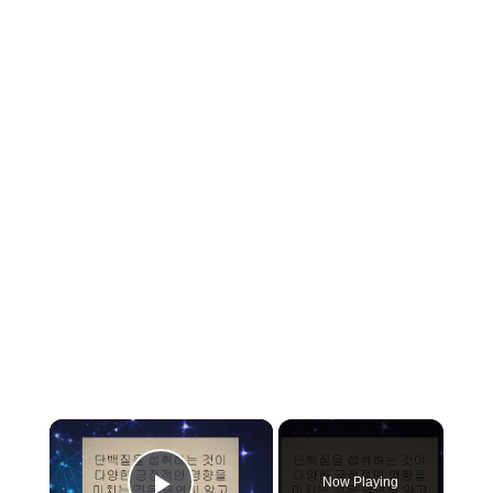
×
Now Playing