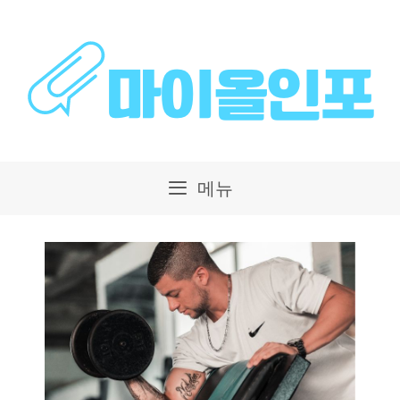
컨
텐
츠
로
건
메뉴
너
뛰
기